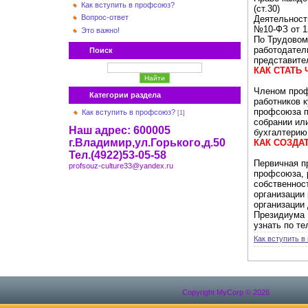
Как вступить в профсоюз?
(ст.30)
Вопрос-ответ
Деятельност
№10-ФЗ от 12
Это важно!
По Трудовом
работодател
Поиск
представите
КАК СТАТЬ
Членом проф
Категории раздела
работников 
профсоюза п
Как вступить в профсоюз?
[1]
собрании ил
Наш адрес: 600005
бухгалтерию
г.Владимир,ул.Горького,д.50
КАК СОЗДА
Тел.(4922)53-05-58
Первичная п
profsouz-culture33@yandex.ru
профсоюза, 
собственнос
организации
организации
Президиума 
узнать по тел
Как вступить 
Copyright MyCorp © 2026