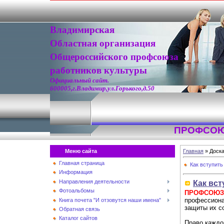
Владимирская
Областная организация
Общероссийского профсоюза
работников культуры
Официальный сайт.
600005,г.Владимир,ул.Горького,д.50
ПРОФСОЮ
Меню сайта
Главная
»
Доск
Главная страница
Как вступить
Информация
Направления деятельности
Как вс
Фотоальбомы
ПРОФСОЮ
профессиона
Книга почета "И отзовутся наши имена"
защиты их с
Обратная связь
Каталог сайтов
Право каждо