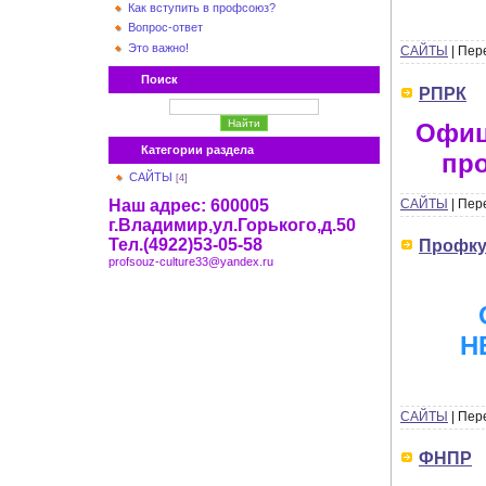
Как вступить в профсоюз?
Вопрос-ответ
Это важно!
САЙТЫ
|
Пер
Поиск
РПРК
Офиц
Категории раздела
пр
САЙТЫ
[4]
Наш адрес: 600005
САЙТЫ
|
Пер
г.Владимир,ул.Горького,д.50
Тел.(4922)53-05-58
Профку
profsouz-culture33@yandex.ru
Н
САЙТЫ
|
Пер
ФНПР