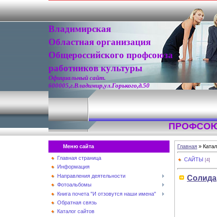
Владимирская
Областная организация
Общероссийского профсоюза
работников культуры
Официальный сайт.
600005,г.Владимир,ул.Горького,д.50
ПРОФСОЮ
Меню сайта
Главная
»
Катал
Главная страница
САЙТЫ
[4]
Информация
Направления деятельности
Солида
Фотоальбомы
Книга почета "И отзовутся наши имена"
Обратная связь
Каталог сайтов