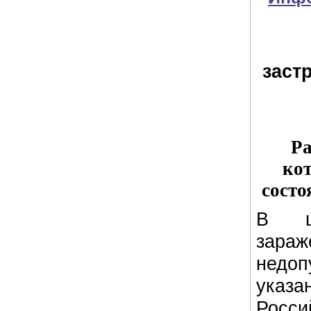
заст
Ра
ко
состо
В це
зара
недо
указ
Росс