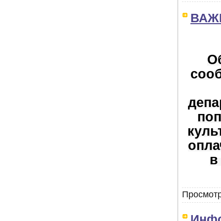
ВАЖН
О
соо
депа
поп
куль
опла
в
Просмотр
Инф