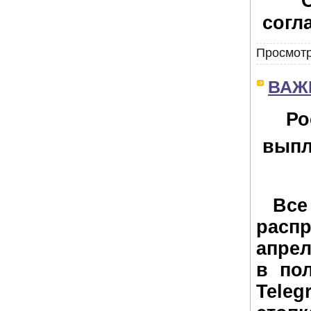
согл
Просмотр
ВАЖН
Ро
выпл
Все 
расп
апре
в по
Teleg