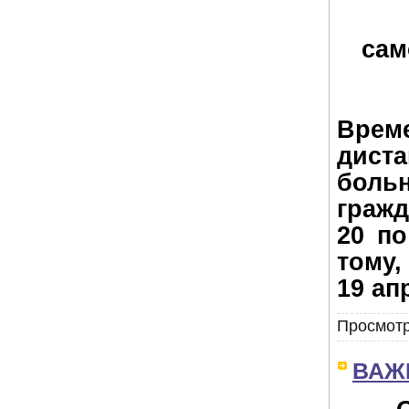
сам
Вр
дист
боль
гражд
20 по
тому,
19 ап
Просмотр
ВАЖН