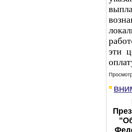
выпл
возн
лока
рабо
эти ц
оплат
Просмотр
ВНИМ
През
"О
Фед