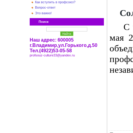
Как вступить в профсоюз?
Вопрос-ответ
Со
Это важно!
Поиск
С 
мая 2
Наш адрес: 600005
г.Владимир,ул.Горького,д.50
объ
Тел.(4922)53-05-58
profsouz-culture33@yandex.ru
проф
незав