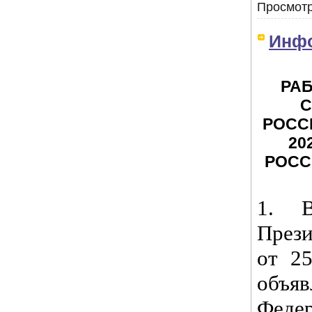
Просмотр
Инф
РА
С
РОСС
20
РОСС
1. В
През
от 2
объ
Федер