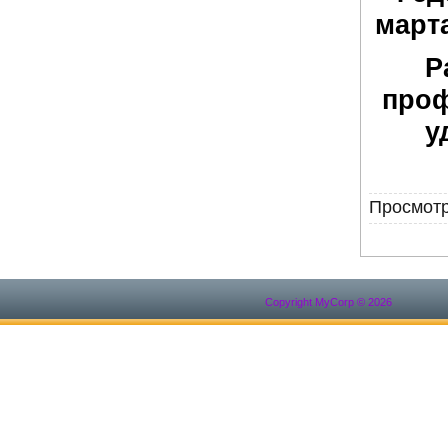
марта
Р
проф
у
Просмотр
Copyright MyCorp © 2026