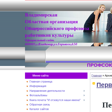
Владимирская
Областная организация
Общероссийского профсоюза
работников культуры
Официальный сайт.
600005,г.Владимир,ул.Горького,д.50
ПРОФСОЮ
Меню сайта
Главная
»
Архи
Главная страница
Перв
Информация
Направления деятельности
Фотоальбомы
Книга почета "И отзовутся наши имена"
Пе
Обратная связь
Каталог сайтов