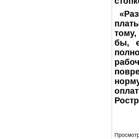
стопк
«Раз
плат
тому
бы, 
полн
раб
повр
нор
оплат
Ростр
Просмотр