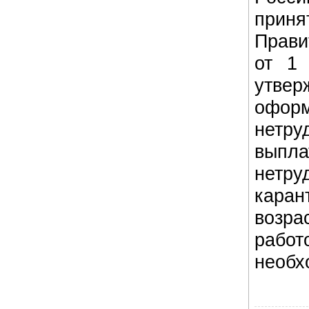
при
Прави
от 1
утве
оф
нетру
выпл
нетр
каран
возр
рабо
необх