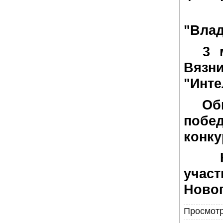
2 м
"Влад
3 ме
Вязн
"Инте
Обко
поб
конку
Нагр
учас
Новог
Просмотр