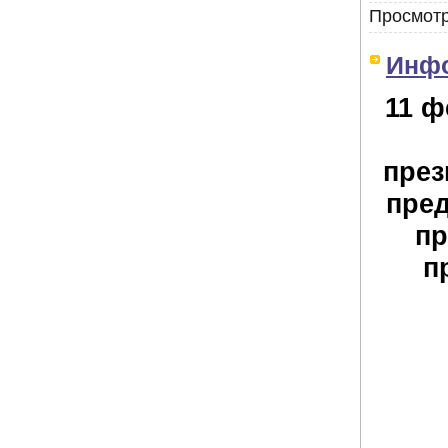
Просмотр
Инф
11 ф
през
пре
пр
п