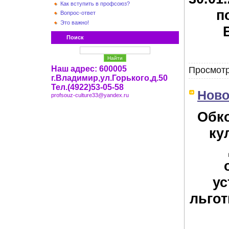
Как вступить в профсоюз?
п
Вопрос-ответ
Это важно!
Поиск
Наш адрес: 600005
Просмотр
г.Владимир,ул.Горького,д.50
Тел.(4922)53-05-58
Ново
profsouz-culture33@yandex.ru
Обк
ку
ус
льгот