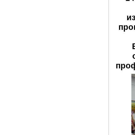
и
про
проф