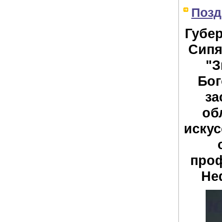
Позд
Губе
Сипя
"З
Бог
за
об
искус
проф
Не