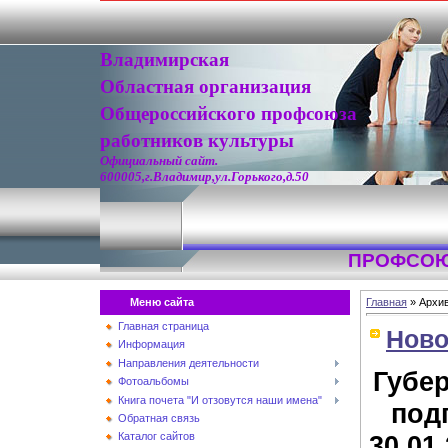
Владимирская
Областная организация
Общероссийского профсоюза
работников культуры
Официальный сайт.
600005,г.Владимир,ул.Горького,д.50
ПРОФСОЮ
Меню сайта
Главная
»
Архи
Главная страница
Ново
Информация
Направления деятельности
Губе
Фотоальбомы
Книга почета "И отзовутся наши имена"
под
Обратная связь
30.01
Каталог сайтов