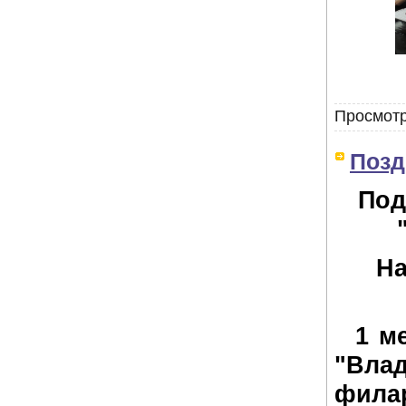
Просмотр
Позд
Под
На
1 мес
"Вл
фила