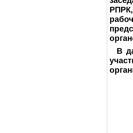
засе
РПРК
рабо
пред
орган
В да
учас
орган