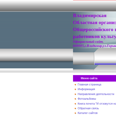
Владимирская
Областная органи
Общероссийского 
работников культ
Официальный сайт.
600005,г.Владимир,ул.Горько
Меню сайта
Главная страница
Информация
Направления деятельности
Фотоальбомы
Книга почета "И отзовутся 
Обратная связь
Каталог сайтов