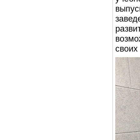
выпу
заве
разв
возмо
своих