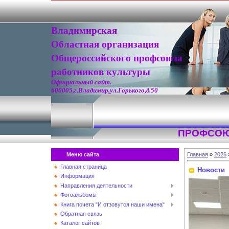
Владимирская
Областная организация
Общероссийского профсоюза
работников культуры
Официальный сайт.
600005,г.Владимир,ул.Горького,д.50
ПРОФСОЮ
Меню сайта
Главная
»
2026
Главная страница
Новости
Информация
Направления деятельности
Фотоальбомы
Книга почета "И отзовутся наши имена"
Обратная связь
Каталог сайтов