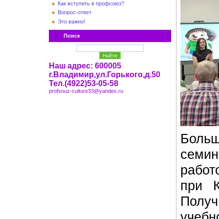
Как вступить в профсоюз?
Вопрос-ответ
Это важно!
Поиск
Наш адрес: 600005
г.Владимир,ул.Горького,д.50
Тел.(4922)53-05-58
profsouz-culture33@yandex.ru
Боль
семи
работ
при К
Полу
учебн