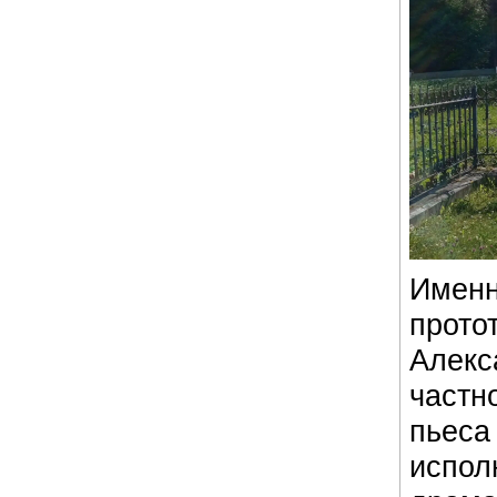
Имен
прото
Алекс
частн
пьес
испол