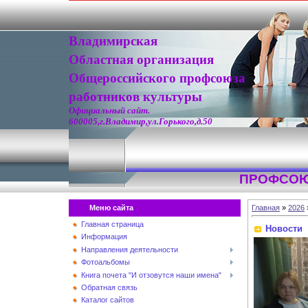
Владимирская
Областная организация
Общероссийского профсоюза
работников культуры
Официальный сайт.
600005,г.Владимир,ул.Горького,д.50
ПРОФСОЮ
Меню сайта
Главная
»
2026
Главная страница
Новости
Информация
Направления деятельности
Фотоальбомы
Книга почета "И отзовутся наши имена"
Обратная связь
Каталог сайтов