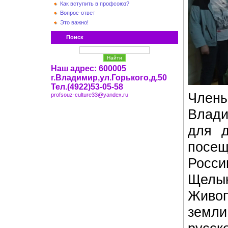
Как вступить в профсоюз?
Вопрос-ответ
Это важно!
Поиск
Наш адрес: 600005
г.Владимир,ул.Горького,д.50
Тел.(4922)53-05-58
Член
profsouz-culture33@yandex.ru
Влади
для 
посе
Росс
Щелы
Живоп
земл