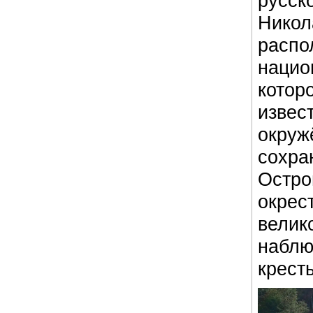
русс
Нико
расп
нацио
кото
изв
окру
сохр
Остр
окре
вели
набл
крест