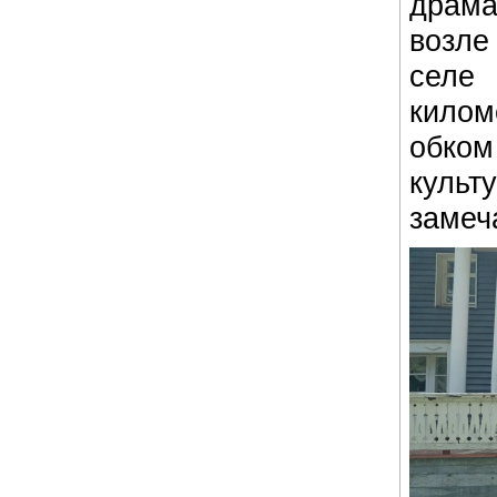
драма
возл
селе
килом
обко
куль
замеч