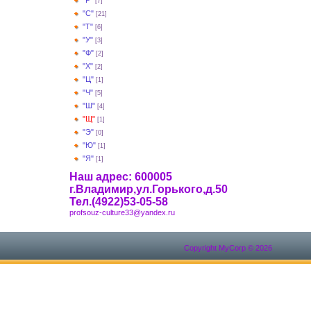
"Р"
[7]
"С"
[21]
"Т"
[6]
"У"
[3]
"Ф"
[2]
"Х"
[2]
"Ц"
[1]
"Ч"
[5]
"Ш"
[4]
"Щ"
[1]
"Э"
[0]
"Ю"
[1]
"Я"
[1]
Наш адрес: 600005
г.Владимир,ул.Горького,д.50
Тел.(4922)53-05-58
profsouz-culture33@yandex.ru
Copyright MyCorp © 2026