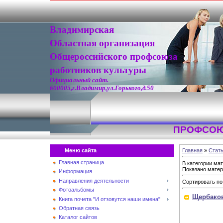
Владимирская
Областная организация
Общероссийского профсоюза
работников культуры
Официальный сайт.
600005,г.Владимир,ул.Горького,д.50
ПРОФСОЮ
Меню сайта
Главная
»
Стат
Главная страница
В категории ма
Показано мате
Информация
Направления деятельности
Сортировать по
Фотоальбомы
Щербаков
Книга почета "И отзовутся наши имена"
Обратная связь
Каталог сайтов