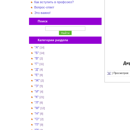
Как вступить в профсоюз?
Вопрос-ответ
Это важно!
Поиск
Категории раздела
"А"
[14]
"Б"
[14]
"В"
[2]
Ди
"Г"
[11]
"Д"
[4]
"Щ"
|
Просмотров:
"Е"
[6]
"Ж"
[2]
"З"
[5]
"И"
[4]
"К"
[21]
"Л"
[6]
"М"
[12]
"Н"
[6]
"О"
[2]
"П"
[9]