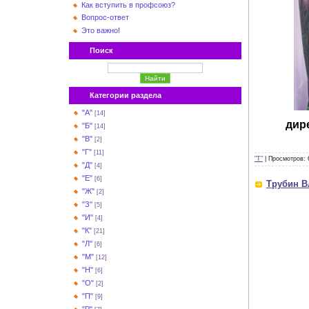
Как вступить в профсоюз?
Вопрос-ответ
Это важно!
Поиск
Категории раздела
"А"
[14]
дир
"Б"
[14]
"В"
[2]
"Г"
[11]
"Т"
|
Просмотров:
"Д"
[4]
"Е"
[6]
Трубин В
"Ж"
[2]
"З"
[5]
"И"
[4]
"К"
[21]
"Л"
[6]
"М"
[12]
"Н"
[6]
"О"
[2]
"П"
[9]