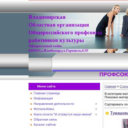
Владимирская
Областная организация
Общероссийского профсоюза
работников культуры
Официальный сайт.
600005,г.Владимир,ул.Горького,д.50
ПРОФСОЮ
Меню сайта
Главная
»
Стат
Главная страница
В категории ма
Показано мате
Информация
Направления деятельности
Сортировать по
Фотоальбомы
Тумашова
Книга почета "И отзовутся наши имена"
Обратная связь
Каталог сайтов