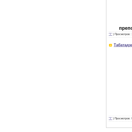
преп
"Т"
|
Просмотров:
Табатадз
"Т"
|
Просмотров: