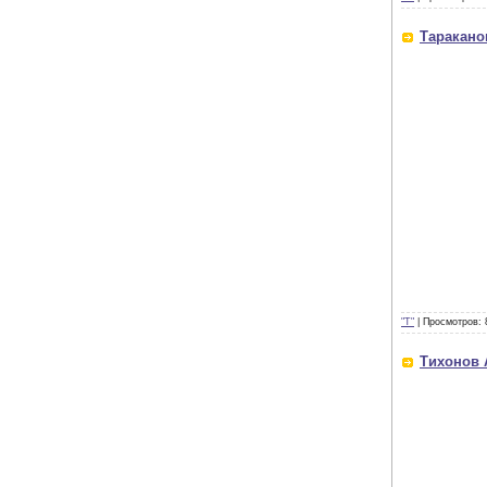
Таракано
"Т"
|
Просмотров:
Тихонов 