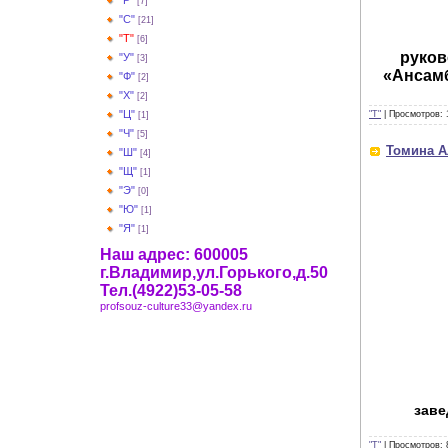
"Р"
[7]
"С"
[21]
"Т"
[6]
руков
"У"
[3]
«Ансамб
"Ф"
[2]
"Х"
[2]
"Ц"
"Т"
|
Просмотров:
[1]
"Ч"
[5]
Томина А
"Ш"
[4]
"Щ"
[1]
"Э"
[0]
"Ю"
[1]
"Я"
[1]
Наш адрес: 600005
г.Владимир,ул.Горького,д.50
Тел.(4922)53-05-58
profsouz-culture33@yandex.ru
заве
"Т"
|
Просмотров: