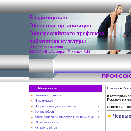
Владимирская
Областная организация
Общероссийского профсоюза
работников культуры
Официальный сайт.
600005,г.Владимир,ул.Горького,д.50
ПРОФСОЮ
Меню сайта
Главная
»
Стат
Главная страница
В категории ма
Показано мате
Информация
Направления деятельности
Сортировать по
Фотоальбомы
Черных
Книга почета "И отзовутся наши имена"
Обратная связь
Каталог сайтов