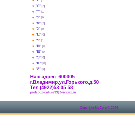
"Р"
[1]
"С"
[2]
"Т"
[1]
"У"
[0]
"Ф"
[2]
"Х"
[0]
"Ц"
[0]
"Ч"
[1]
"Ш"
[0]
"Щ"
[0]
"Э"
[0]
"Ю"
[0]
"Я"
[0]
Наш адрес: 600005
г.Владимир,ул.Горького,д.50
Тел.(4922)53-05-58
profsouz-culture33@yandex.ru
Copyright MyCorp © 2026