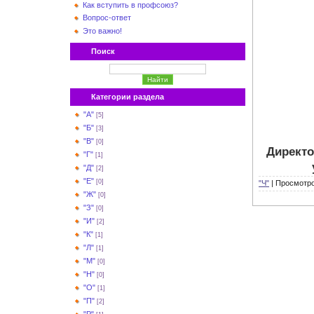
Как вступить в профсоюз?
Вопрос-ответ
Это важно!
Поиск
Категории раздела
"А"
[5]
"Б"
[3]
"В"
[0]
Директо
"Г"
[1]
"Д"
[2]
"Е"
[0]
"Ч"
|
Просмотро
"Ж"
[0]
"З"
[0]
"И"
[2]
"К"
[1]
"Л"
[1]
"М"
[0]
"Н"
[0]
"О"
[1]
"П"
[2]