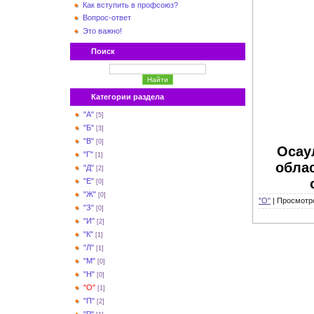
Как вступить в профсоюз?
Вопрос-ответ
Это важно!
Поиск
Категории раздела
"А"
[5]
"Б"
[3]
"В"
[0]
Осау
"Г"
[1]
обла
"Д"
[2]
"Е"
[0]
"Ж"
[0]
"О"
|
Просмотр
"З"
[0]
"И"
[2]
"К"
[1]
"Л"
[1]
"М"
[0]
"Н"
[0]
"О"
[1]
"П"
[2]