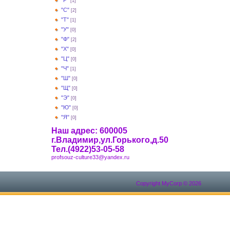
"Р"
[1]
"С"
[2]
"Т"
[1]
"У"
[0]
"Ф"
[2]
"Х"
[0]
"Ц"
[0]
"Ч"
[1]
"Ш"
[0]
"Щ"
[0]
"Э"
[0]
"Ю"
[0]
"Я"
[0]
Наш адрес: 600005
г.Владимир,ул.Горького,д.50
Тел.(4922)53-05-58
profsouz-culture33@yandex.ru
Copyright MyCorp © 2026