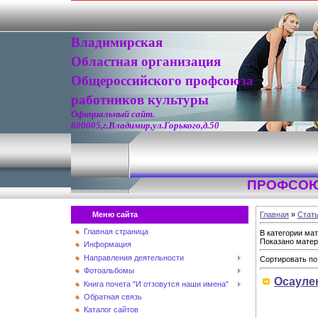
Владимирская
Областная организация
Общероссийского профсоюза
работников культуры
Официальный сайт.
600005,г.Владимир,ул.Горького,д.50
ПРОФСОЮ
Меню сайта
Главная
»
Стат
Главная страница
В категории ма
Показано мате
Информация
Направления деятельности
Сортировать по
Фотоальбомы
Осауле
Книга почета "И отзовутся наши имена"
Обратная связь
Каталог сайтов