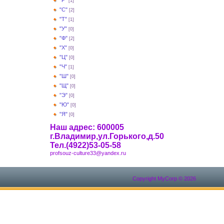
"Р"
[1]
"С"
[2]
"Т"
[1]
"У"
[0]
"Ф"
[2]
"Х"
[0]
"Ц"
[0]
"Ч"
[1]
"Ш"
[0]
"Щ"
[0]
"Э"
[0]
"Ю"
[0]
"Я"
[0]
Наш адрес: 600005
г.Владимир,ул.Горького,д.50
Тел.(4922)53-05-58
profsouz-culture33@yandex.ru
Copyright MyCorp © 2026