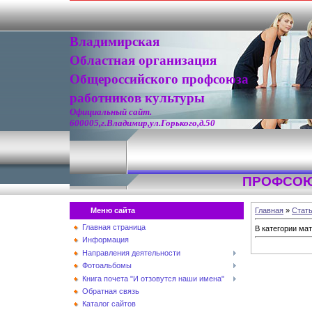
Владимирская
Областная организация
Общероссийского профсоюза
работников культуры
Официальный сайт.
600005,г.Владимир,ул.Горького,д.50
ПРОФСОЮ
Меню сайта
Главная
»
Стат
Главная страница
В категории ма
Информация
Направления деятельности
Фотоальбомы
Книга почета "И отзовутся наши имена"
Обратная связь
Каталог сайтов