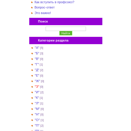
Как вступить в профсоюз?
Вопрос-ответ
Это важно!
Поиск
Категории раздела
"А"
[5]
"Б"
[3]
"В"
[0]
"Г"
[1]
"Д"
[2]
"Е"
[0]
"Ж"
[0]
"З"
[0]
"И"
[2]
"К"
[1]
"Л"
[1]
"М"
[0]
"Н"
[0]
"О"
[1]
"П"
[2]