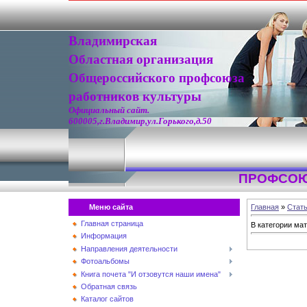
Владимирская
Областная организация
Общероссийского профсоюза
работников культуры
Официальный сайт.
600005,г.Владимир,ул.Горького,д.50
ПРОФСОЮ
Меню сайта
Главная
»
Стат
Главная страница
В категории ма
Информация
Направления деятельности
Фотоальбомы
Книга почета "И отзовутся наши имена"
Обратная связь
Каталог сайтов