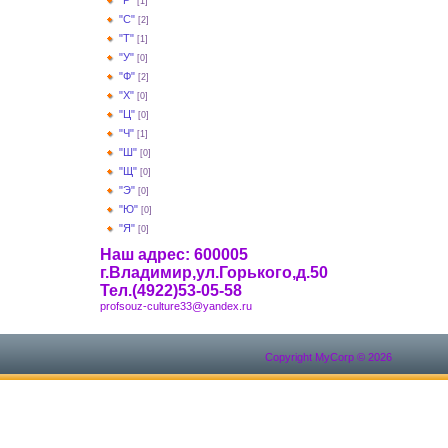
"Р"
[1]
"С"
[2]
"Т"
[1]
"У"
[0]
"Ф"
[2]
"Х"
[0]
"Ц"
[0]
"Ч"
[1]
"Ш"
[0]
"Щ"
[0]
"Э"
[0]
"Ю"
[0]
"Я"
[0]
Наш адрес: 600005
г.Владимир,ул.Горького,д.50
Тел.(4922)53-05-58
profsouz-culture33@yandex.ru
Copyright MyCorp © 2026