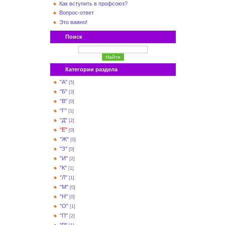
Как вступить в профсоюз?
Вопрос-ответ
Это важно!
Поиск
Категории раздела
"А"
[5]
"Б"
[3]
"В"
[0]
"Г"
[1]
"Д"
[2]
"Е"
[0]
"Ж"
[0]
"З"
[0]
"И"
[2]
"К"
[1]
"Л"
[1]
"М"
[0]
"Н"
[0]
"О"
[1]
"П"
[2]