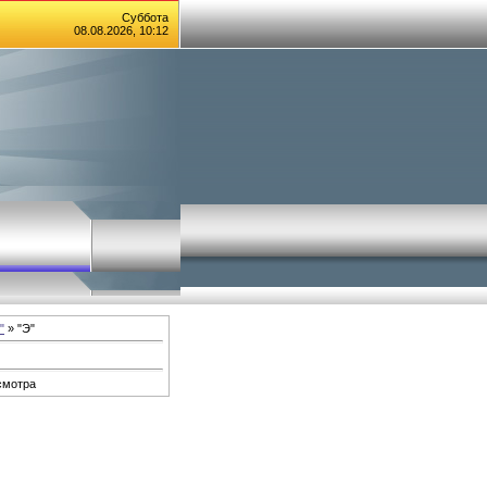
Суббота
08.08.2026, 10:12
"
» "Э"
смотра