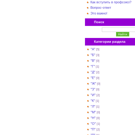
Как вступить в профсоюз?
Вопрос-ответ
Это важно!
Поиск
Категории раздела
"А"
[5]
"Б"
[3]
"В"
[0]
"Г"
[1]
"Д"
[2]
"Е"
[0]
"Ж"
[0]
"З"
[0]
"И"
[2]
"К"
[1]
"Л"
[1]
"М"
[0]
"Н"
[0]
"О"
[1]
"П"
[2]