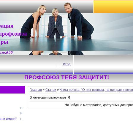
зация
профсоюза
уры
го,д.50
Вход
ПРОФСОЮЗ ТЕБЯ ЗАЩИТИТ!
Главная
»
Статьи
»
Книга почета: "О них помним, на них равняемся
В категории материалов
:
0
Не найдено материалов, доступных для про
наши имена"