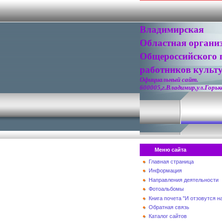
Владимирская
Областная органи
Общероссийского 
работников культ
Официальный сайт.
600005,г.Владимир,ул.Горько
Меню сайта
Главная страница
Информация
Направления деятельности
Фотоальбомы
Книга почета "И отзовутся 
Обратная связь
Каталог сайтов