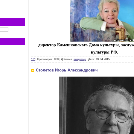
директор Камешковского Дома культуры, зас
культуры РФ.
"С"
|
Просмотров:
980
|
Добавил:
владимир
|
Дата:
09.04.2015
Столетов Игорь Александрович