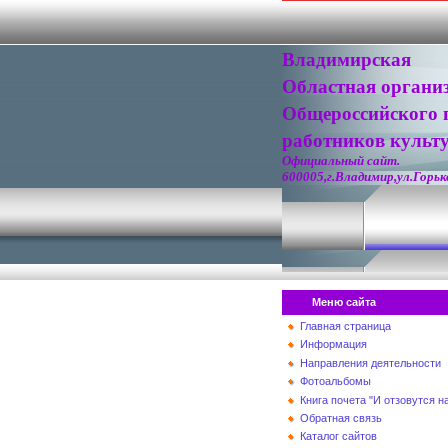
Владимирская
Областная органи
Общероссийского 
работников культ
Официальный сайт.
600005,г.Владимир,ул.Горько
Меню сайта
Главная страница
Информация
Направления деятельности
Фотоальбомы
Книга почета "И отзовутся 
Обратная связь
Каталог сайтов