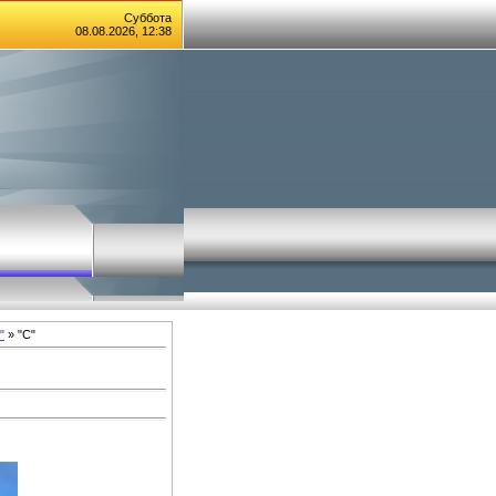
Суббота
08.08.2026, 12:38
"
» "С"