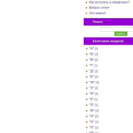
Как вступить в профсоюз?
Вопрос-ответ
Это важно!
Поиск
Категории раздела
"А"
[5]
"Б"
[3]
"В"
[0]
"Г"
[1]
"Д"
[2]
"Е"
[0]
"Ж"
[0]
"З"
[0]
"И"
[2]
"К"
[1]
"Л"
[1]
"М"
[0]
"Н"
[0]
"О"
[1]
"П"
[2]