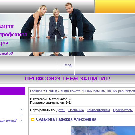
зация
профсоюза
уры
го,д.50
Вход
ПРОФСОЮЗ ТЕБЯ ЗАЩИТИТ!
Главная
»
Статьи
»
Книга почета: "О них помним, на них равняемся
В категории материалов
:
2
Показано материалов
:
1-2
Сортировать по
:
Дате
·
Названию
·
Комментариям
·
Просмотрам
Судакова Надежда Алексеевна
наши имена"