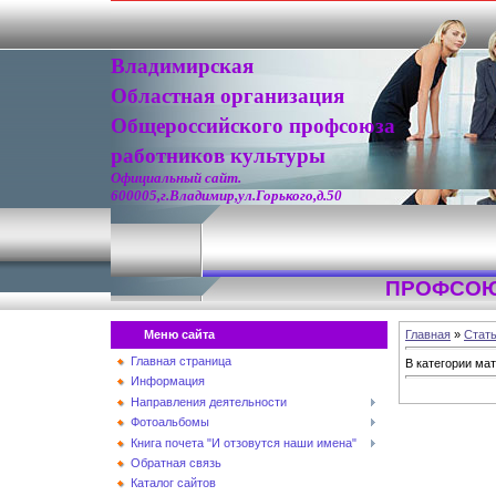
Владимирская
Областная организация
Общероссийского профсоюза
работников культуры
Официальный сайт.
600005,г.Владимир,ул.Горького,д.50
ПРОФСОЮ
Меню сайта
Главная
»
Стат
Главная страница
В категории ма
Информация
Направления деятельности
Фотоальбомы
Книга почета "И отзовутся наши имена"
Обратная связь
Каталог сайтов