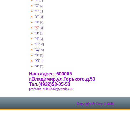
"Р"
[1]
"С"
[2]
"Т"
[1]
"У"
[0]
"Ф"
[2]
"Х"
[0]
"Ц"
[0]
"Ч"
[1]
"Ш"
[0]
"Щ"
[0]
"Э"
[0]
"Ю"
[0]
"Я"
[0]
Наш адрес: 600005
г.Владимир,ул.Горького,д.50
Тел.(4922)53-05-58
profsouz-culture33@yandex.ru
Copyright MyCorp © 2026