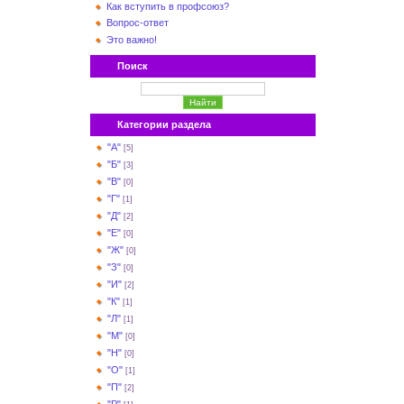
Как вступить в профсоюз?
Вопрос-ответ
Это важно!
Поиск
Категории раздела
"А"
[5]
"Б"
[3]
"В"
[0]
"Г"
[1]
"Д"
[2]
"Е"
[0]
"Ж"
[0]
"З"
[0]
"И"
[2]
"К"
[1]
"Л"
[1]
"М"
[0]
"Н"
[0]
"О"
[1]
"П"
[2]