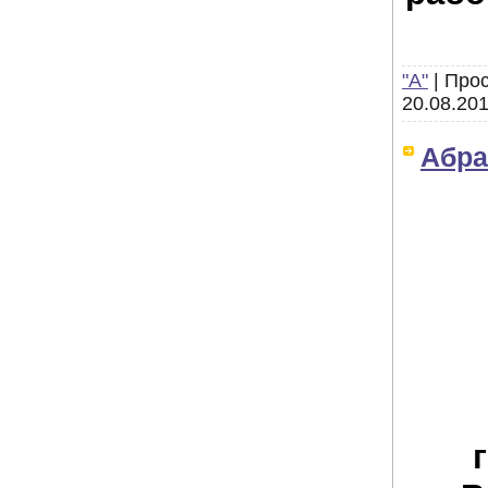
"А"
|
Прос
20.08.20
Абра