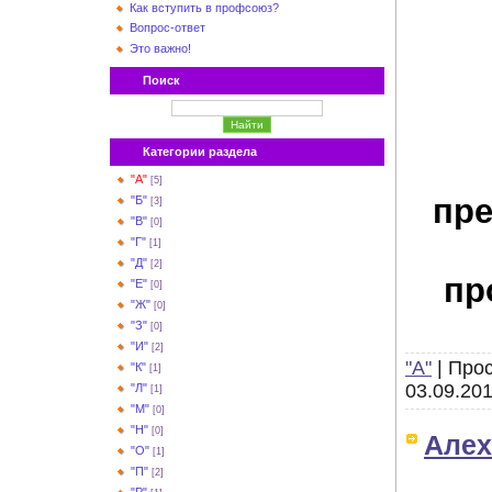
Как вступить в профсоюз?
Вопрос-ответ
Это важно!
Поиск
Категории раздела
"А"
[5]
пре
"Б"
[3]
"В"
[0]
"Г"
[1]
"Д"
[2]
пр
"Е"
[0]
"Ж"
[0]
"З"
[0]
"И"
[2]
"А"
|
Прос
"К"
[1]
03.09.20
"Л"
[1]
"М"
[0]
"Н"
[0]
Алех
"О"
[1]
"П"
[2]