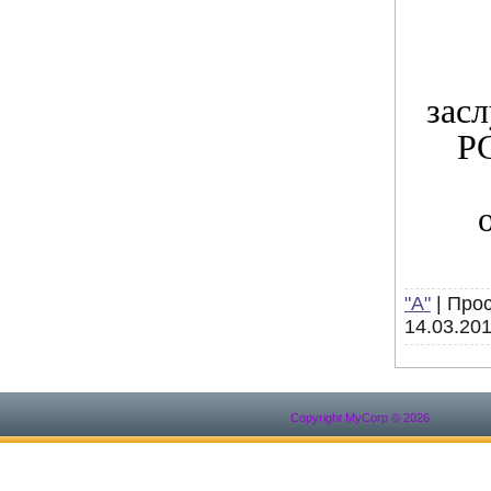
зас
РС
"А"
|
Прос
14.03.20
Copyright MyCorp © 2026