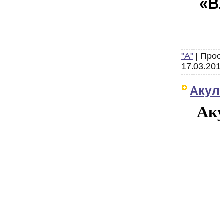
«В
"А"
|
Прос
17.03.20
Акул
Ак