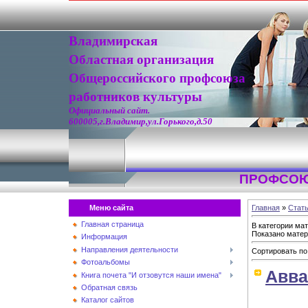
Владимирская
Областная организация
Общероссийского профсоюза
работников культуры
Официальный сайт.
600005,г.Владимир,ул.Горького,д.50
ПРОФСОЮ
Меню сайта
Главная
»
Стат
Главная страница
В категории ма
Показано мате
Информация
Направления деятельности
Сортировать по
Фотоальбомы
Авва
Книга почета "И отзовутся наши имена"
Обратная связь
Каталог сайтов