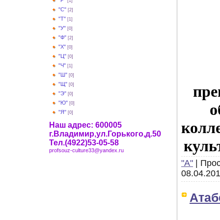
"Р"
[1]
"С"
[2]
"Т"
[1]
"У"
[0]
"Ф"
[2]
"Х"
[0]
"Ц"
[0]
"Ч"
[1]
"Ш"
[0]
"Щ"
[0]
пре
"Э"
[0]
"Ю"
о
[0]
"Я"
[0]
колл
Наш адрес: 600005
г.Владимир,ул.Горького,д.50
куль
Тел.(4922)53-05-58
profsouz-culture33@yandex.ru
"А"
|
Прос
08.04.20
Атаб