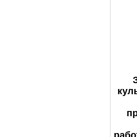
кул
п
рабо